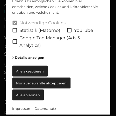
Erlebnis zu ermöglichen. Sie können hier
zur Online-Streitbeilegung (OS) bereit:
entscheiden, welche Cookies und Drittanbieter Sie
https://ec.europa.eu/consumers/odr/
.
erlauben und welche nicht.
Unsere E-Mail-Adresse finden Sie oben im
Notwendige Cookies
Impressum.
Statistik (Matomo)
YouTube
Verbraucher­streit­
Google Tag Manager (Ads &
beilegung/Universal­schlichtungs­
Analytics)
stelle
Details anzeigen
Wir sind nicht bereit oder verpflichtet, an
Alle akzeptieren
Streitbeilegungsverfahren vor einer
Verbraucherschlichtungsstelle teilzunehmen.
Nur ausgewählte akzeptieren
Alle ablehnen
Design, 3-D und Programmierung
Impressum
Datenschutz
RLS jakobsmeyer GmbH