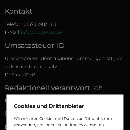
Kontakt
Telefon: 015736983483
E-Mail:
info@bogason.de
Umsatzsteuer-ID
Umsatzsteuer-Identifikationsnummer gemäß § 27
a Umsatzsteuergesetz:
DE345172258
Redaktionell verantwortlich
Klaus Peters
Cookies und Drittanbieter
EU-Streitschlichtung
Wir möchten Cookies und Daten von Drittanbietern
verwenden, um Ihnen ein optimales Webseiten-
Die Europäische Kommission stellt eine Plattform