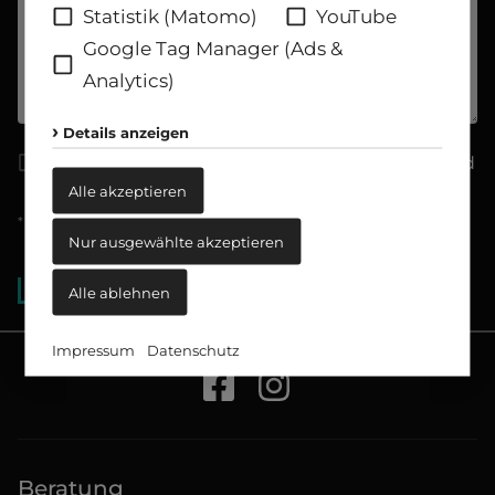
Statistik (Matomo)
YouTube
Google Tag Manager (Ads &
Analytics)
Details anzeigen
Ich habe die
Datenschutzerklärung
gelesen und
akzeptiert.
Alle akzeptieren
* Pflichtfelder
Nur ausgewählte akzeptieren
ABSENDEN
Alle ablehnen
Impressum
Datenschutz
Beratung